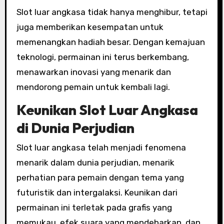
Slot luar angkasa tidak hanya menghibur, tetapi
juga memberikan kesempatan untuk
memenangkan hadiah besar. Dengan kemajuan
teknologi, permainan ini terus berkembang,
menawarkan inovasi yang menarik dan
mendorong pemain untuk kembali lagi.
Keunikan Slot Luar Angkasa
di Dunia Perjudian
Slot luar angkasa telah menjadi fenomena
menarik dalam dunia perjudian, menarik
perhatian para pemain dengan tema yang
futuristik dan intergalaksi. Keunikan dari
permainan ini terletak pada grafis yang
memukau, efek suara yang mendebarkan, dan