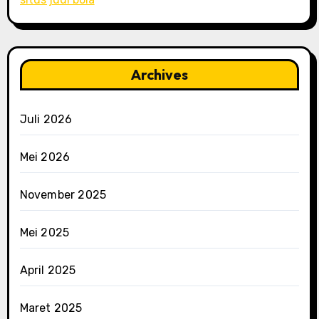
Archives
Juli 2026
Mei 2026
November 2025
Mei 2025
April 2025
Maret 2025