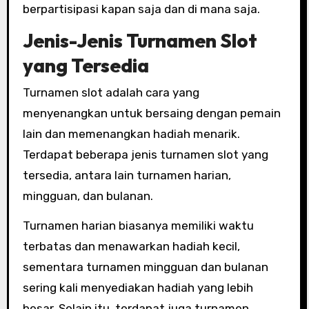
berpartisipasi kapan saja dan di mana saja.
Jenis-Jenis Turnamen Slot
yang Tersedia
Turnamen slot adalah cara yang
menyenangkan untuk bersaing dengan pemain
lain dan memenangkan hadiah menarik.
Terdapat beberapa jenis turnamen slot yang
tersedia, antara lain turnamen harian,
mingguan, dan bulanan.
Turnamen harian biasanya memiliki waktu
terbatas dan menawarkan hadiah kecil,
sementara turnamen mingguan dan bulanan
sering kali menyediakan hadiah yang lebih
besar. Selain itu, terdapat juga turnamen