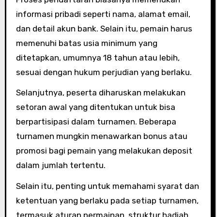
informasi pribadi seperti nama, alamat email,
dan detail akun bank. Selain itu, pemain harus
memenuhi batas usia minimum yang
ditetapkan, umumnya 18 tahun atau lebih,
sesuai dengan hukum perjudian yang berlaku.
Selanjutnya, peserta diharuskan melakukan
setoran awal yang ditentukan untuk bisa
berpartisipasi dalam turnamen. Beberapa
turnamen mungkin menawarkan bonus atau
promosi bagi pemain yang melakukan deposit
dalam jumlah tertentu.
Selain itu, penting untuk memahami syarat dan
ketentuan yang berlaku pada setiap turnamen,
termasuk aturan permainan, struktur hadiah,