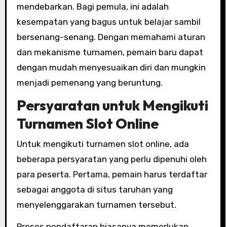
mendebarkan. Bagi pemula, ini adalah
kesempatan yang bagus untuk belajar sambil
bersenang-senang. Dengan memahami aturan
dan mekanisme turnamen, pemain baru dapat
dengan mudah menyesuaikan diri dan mungkin
menjadi pemenang yang beruntung.
Persyaratan untuk Mengikuti
Turnamen Slot Online
Untuk mengikuti turnamen slot online, ada
beberapa persyaratan yang perlu dipenuhi oleh
para peserta. Pertama, pemain harus terdaftar
sebagai anggota di situs taruhan yang
menyelenggarakan turnamen tersebut.
Proses pendaftaran biasanya memerlukan