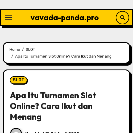
Skip
to
vavada-panda.pro
content
Home
SLOT
Apa Itu Turnamen Slot Online? Cara Ikut dan Menang
SLOT
Apa Itu Turnamen Slot
Online? Cara Ikut dan
Menang