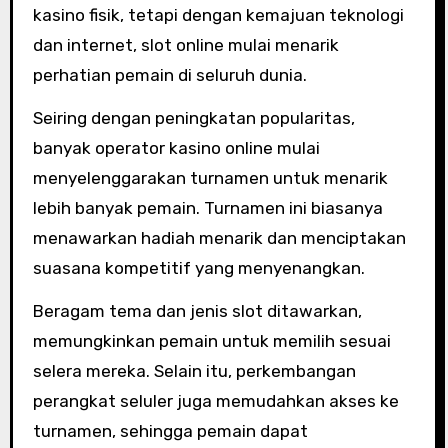
kasino fisik, tetapi dengan kemajuan teknologi
dan internet, slot online mulai menarik
perhatian pemain di seluruh dunia.
Seiring dengan peningkatan popularitas,
banyak operator kasino online mulai
menyelenggarakan turnamen untuk menarik
lebih banyak pemain. Turnamen ini biasanya
menawarkan hadiah menarik dan menciptakan
suasana kompetitif yang menyenangkan.
Beragam tema dan jenis slot ditawarkan,
memungkinkan pemain untuk memilih sesuai
selera mereka. Selain itu, perkembangan
perangkat seluler juga memudahkan akses ke
turnamen, sehingga pemain dapat