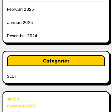
Februari 2025
Januari 2025
Desember 2024
Categories
SLOT
slot88
dewataslot888