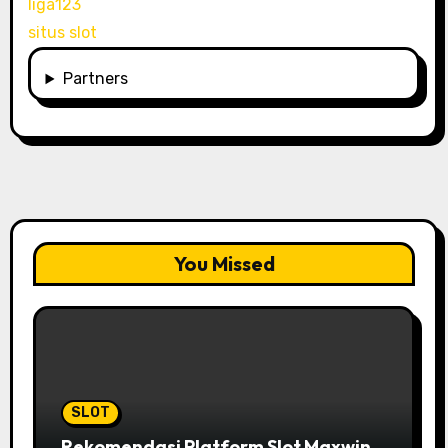
liga123
situs slot
Partners
You Missed
SLOT
Rekomendasi Platform Slot Maxwin